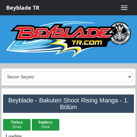
Beyblade TR
Toggle
naviga
Beyblade - Bakuten Shoot Rising Manga - 1.
Bölüm
Türkçe
İngilizce
Drive
Drive